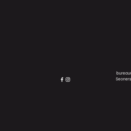
burea
Seoners