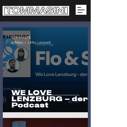
TOMMASINI
9. März
1 Min. Lesezeit
WE LOVE
LENZBURG – der
Podcast