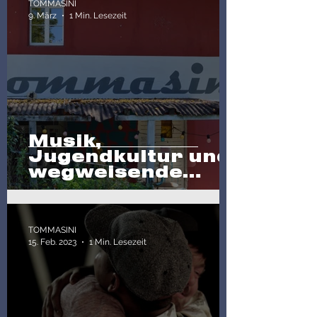
TOMMASINI
9. März
1 Min. Lesezeit
Musik,
Jugendkultur und
wegweisende
Entscheidungen:
Es lebe das
Tommasini!
TOMMASINI
15. Feb. 2023
1 Min. Lesezeit