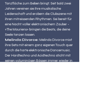
Tanzfläche zum Beben bringt. Seit bald zwei 
Jahren vereinen sie ihre musikalische 
Leidenschaft und erobern die Clubszene mit 
ihren mitreissenden Rhythmen. Sei bereit für 
eine Nacht voller elektronischem Zauber - 
«The Mauriens» bringen die Beats, die deine 
Seele tanzen lassen.
Melinda Divorce: 
Melinda Divorce mixt 
ihre Sets mit einem ganz eigenen Touch quer 
durch die harte elektronische Dancemusic. 
Der Hardtechno und Acidtechno sticht mit 
seinen voluminösen Bässen immer wieder in 
den Vordergrund, wenn Melinda den Club 
zum Brennen bringt. Nur bei den oft 
melancholischen Passagen hat sie Masse 
kurz Zeit Luft zu holen. Melinda Divorce ist 
zweifellos ein Gesamtprojekt, nicht nur als 
Person mit ihrer «Crazy» Art, Performance 
und dem Talent, die Raver in ihren Bann zu 
ziehen.
V4lh4l4: 
V4lh4l4 ist eine 23-jährige DJane 