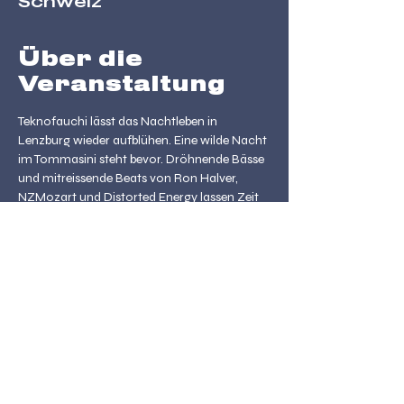
Schweiz
Über die
Veranstaltung
Teknofauchi lässt das Nachtleben in 
Lenzburg wieder aufblühen. Eine wilde Nacht 
im Tommasini steht bevor. Dröhnende Bässe 
und mitreissende Beats von Ron Halver, 
NZMozart und Distorted Energy lassen Zeit 
und Raum verschwimmen und im Rausche 
der Nacht vielleicht sogar Fauchi zum Leben 
erwecken. Tanz vorbei und überzeuge dich 
selbst.
Eintritt:
Ü16 (Ausweis vorzeigen) - 10CHF
DJs:
Ron Halver
NZMozart
Distorted Energy