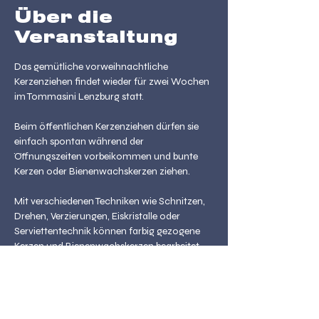
Über die
Veranstaltung
Das gemütliche vorweihnachtliche 
Kerzenziehen findet wieder für zwei Wochen 
im Tommasini Lenzburg statt.
Beim öffentlichen Kerzenziehen dürfen sie 
einfach spontan während der 
Öffnungszeiten vorbeikommen und bunte 
Kerzen oder Bienenwachskerzen ziehen.
Mit verschiedenen Techniken wie Schnitzen, 
Drehen, Verzierungen, Eiskristalle oder 
Serviettentechnik können farbig gezogene 
Kerzen und Bienenwachskerzen bearbeitet 
werden. Das Angebot richtet sich an Kinder 
und Erwachsene. Es sind Helfer vor Ort, 
welche Ihnen gerne Fragen beantworten 
oder Ihnen beim kreativen Verzieren unter die 