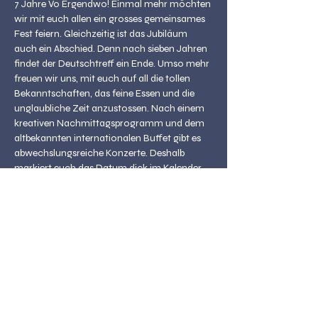
7 Jahre Vo Ergendwo! Einmal mehr möchten 
wir mit euch allen ein grosses gemeinsames 
Fest feiern. Gleichzeitig ist das Jubiläum 
auch ein Abschied. Denn nach sieben Jahren 
findet der Deutschtreff ein Ende. Umso mehr 
freuen wir uns, mit euch auf all die tollen 
Bekanntschaften, das feine Essen und die 
unglaubliche Zeit anzustossen. Nach einem 
kreativen Nachmittagsprogramm und dem 
altbekannten internationalen Buffet gibt es 
abwechslungsreiche Konzerte. Deshalb 
markiert euch das Datum dick im Kalender 
und kommt vorbei. Wir freuen uns auf euch 
<3
Das Programm:
16.30 - 18.00 Kinderprogramm, Spiele, T-Shirts 
drucken, Atelier
18.00 - 19.00 Essen
19.00 - 22.00 Konzerte: Allsaits-Band, Naïma, 
Metkel, Openstage
22.00 - 00.00 Afterparty
Eintritt frei | Soli-Kasse